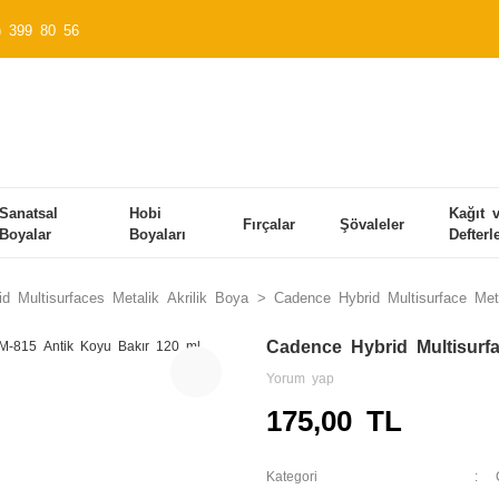
) 399 80 56
Sanatsal
Hobi
Kağıt 
Fırçalar
Şövaleler
Boyalar
Boyaları
Defterl
d Multisurfaces Metalik Akrilik Boya
Cadence Hybrid Multisurface Me
Cadence Hybrid Multisurf
Yorum yap
175,00 TL
Kategori