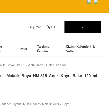
Giriş Yap
Üye Ol
-
ve
Yardımcı
Çizim Kalemleri &
Setler
er
Ürünler
Setleri
talik Boya HM-815 Antik Koyu Bakır 120 ml
ace Metalik Boya HM-815 Antik Koyu Bakır 120 ml
Cadence Hybrid Multisurfaces Metalik Akrilik Boya