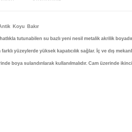
Antik Koyu Bakır
hatlıkla tutunabilen su bazlı yeni nesil metalik akrilik boya
tüm farklı yüzeylerde yüksek kapatıcılık sağlar. İç ve dış meka
de boya sulandırılarak kullanılmalıdır. Cam üzerinde ikinci 
arda yetersiz gördüğünüz noktaları öneri formunu kullanarak tarafımıza ilet
Bu ürüne ilk yorumu siz yapın!