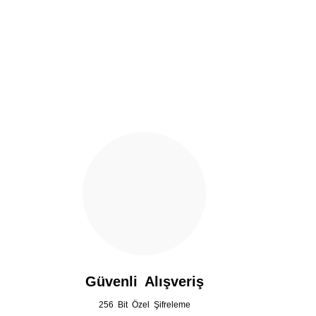
Ürün resmi kalitesiz, bozuk veya görüntülenemiyor.
Ürün açıklamasında eksik bilgiler bulunuyor.
Ürün bilgilerinde hatalar bulunuyor.
Ürün fiyatı diğer sitelerden daha pahalı.
Bu ürüne benzer farklı alternatifler olmalı.
Güvenli Alışveriş
256 Bit Özel Şifreleme