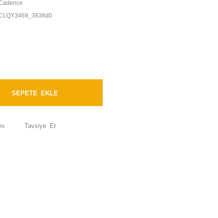
Cadence
CLQY3469_3838d0
SEPETE EKLE
mı
Tavsiye Et