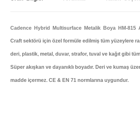
Cadence Hybrid Multisurface Metalik Boya HM-815 
Craft sektörü için özel formüle edilmiş tüm yüzeylere ra
deri, plastik, metal, duvar, strafor, tuval ve kağıt gibi 
Süper akışkan ve dayanıklı boyadır. Deri ve kumaş üzerin
madde içermez. CE & EN 71 normlarına uygundur.
Bu ürünün fiyat bilgisi, resim, ürün açıklamalarında ve diğer konul
Görüş ve önerileriniz için teşekkür ederiz.