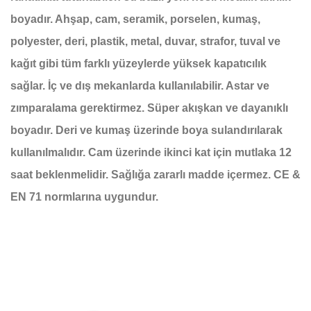
boyadır. Ahşap, cam, seramik, porselen, kumaş,
polyester, deri, plastik, metal, duvar, strafor, tuval ve
kağıt gibi tüm farklı yüzeylerde yüksek kapatıcılık
sağlar. İç ve dış mekanlarda kullanılabilir. Astar ve
zımparalama gerektirmez. Süper akışkan ve dayanıklı
boyadır. Deri ve kumaş üzerinde boya sulandırılarak
kullanılmalıdır. Cam üzerinde ikinci kat için mutlaka 12
saat beklenmelidir. Sağlığa zararlı madde içermez. CE &
EN 71 normlarına uygundur.
Bu ürünün fiyat bilgisi, resim, ürün açıklamalarında ve diğer
konularda yetersiz gördüğünüz noktaları öneri formunu
Bu ürüne ilk yorumu siz yapın!
kullanarak tarafımıza iletebilirsiniz.
Görüş ve önerileriniz için teşekkür ederiz.
Yorum Yaz