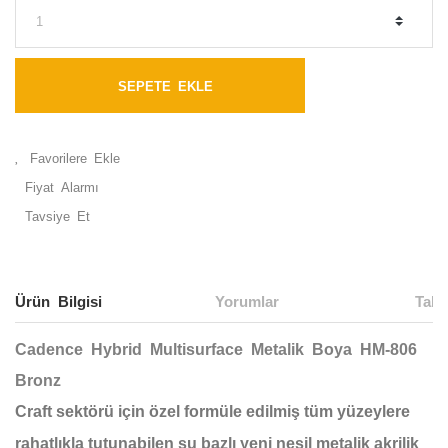
SEPETE EKLE
Fiyat Alarmı
Tavsiye Et
Ürün Bilgisi
Yorumlar
Taks
Cadence Hybrid Multisurface Metalik Boya HM-806
Bronz
Craft sektörü için özel formüle edilmiş tüm yüzeylere
rahatlıkla tutunabilen su bazlı yeni nesil metalik akrilik