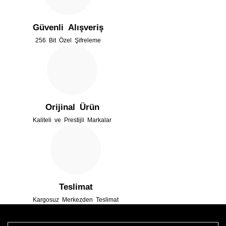
Ürün açıklamasında eksik bilgiler bulunuyor.
Güvenli Alışveriş
Ürün bilgilerinde hatalar bulunuyor.
256 Bit Özel Şifreleme
Ürün fiyatı diğer sitelerden daha pahalı.
Bu ürüne benzer farklı alternatifler olmalı.
Orijinal Ürün
Kaliteli ve Prestijli Markalar
Gönder
Teslimat
Kargosuz Merkezden Teslimat