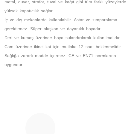
metal, duvar, strafor, tuval ve kağıt gibi tüm farklı yüzeylerde
yüksek kapatıcılık sağlar.
İç ve dış mekanlarda kullanılabilir. Astar ve zımparalama
gerektirmez. Süper akışkan ve dayanıklı boyadır.
Deri ve kumaş üzerinde boya sulandırılarak kullanılmalıdır.
Cam üzerinde ikinci kat için mutlaka 12 saat beklenmelidir.
Sağlığa zararlı madde içermez. CE ve EN71 normlarına
uygundur.
Bu ürünün fiyat bilgisi, resim, ürün açıklamalarında ve diğer
konularda yetersiz gördüğünüz noktaları öneri formunu
Bu ürüne ilk yorumu siz yapın!
kullanarak tarafımıza iletebilirsiniz.
Görüş ve önerileriniz için teşekkür ederiz.
Yorum Yaz
Ürün resmi kalitesiz, bozuk veya görüntülenemiyor.