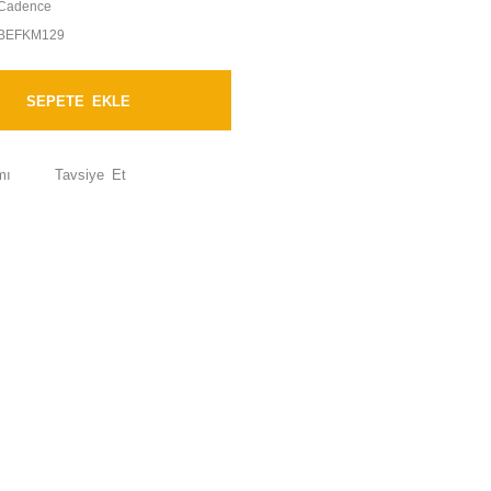
Cadence
BEFKM129
SEPETE EKLE
mı
Tavsiye Et