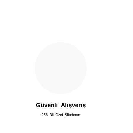
Ürün açıklamasında eksik bilgiler bulunuyor.
Ürün bilgilerinde hatalar bulunuyor.
Ürün fiyatı diğer sitelerden daha pahalı.
Bu ürüne benzer farklı alternatifler olmalı.
Güvenli Alışveriş
256 Bit Özel Şifreleme