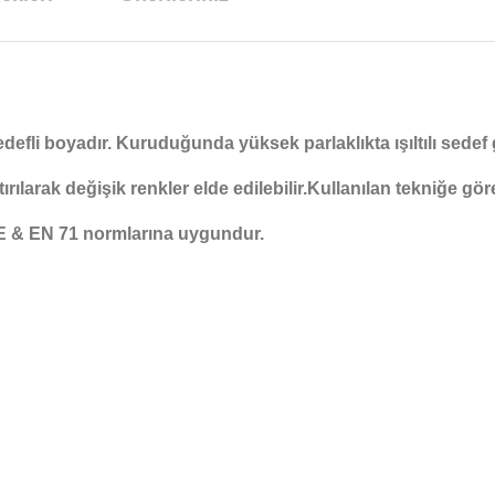
efli boyadır. Kuruduğunda yüksek parlaklıkta ışıltılı sedef g
ırılarak değişik renkler elde edilebilir.Kullanılan tekniğe g
 CE & EN 71 normlarına uygundur.
arda yetersiz gördüğünüz noktaları öneri formunu kullanarak tarafımıza ilet
Bu ürüne ilk yorumu siz yapın!
Yorum Yaz