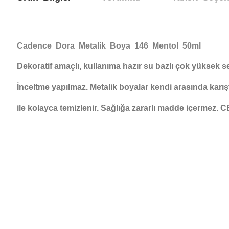
Cadence Dora Metalik Boya 146 Mentol 50ml
Dekoratif amaçlı, kullanıma hazır su bazlı çok yüksek sed
İnceltme yapılmaz. Metalik boyalar kendi arasında karışt
ile kolayca temizlenir. Sağlığa zararlı madde içermez.
Bu ürünün fiyat bilgisi, resim, ürün açıklamalarında ve diğer konul
Görüş ve önerileriniz için teşekkür ederiz.
Ürün resmi kalitesiz, bozuk veya görüntülenemiyor.