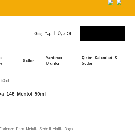
Giriş Yap
Üye Ol
-
ve
Yardımcı
Çizim Kalemleri &
Setler
er
Ürünler
Setleri
 50ml
ya 146 Mentol 50ml
Cadence Dora Metalik Sedefli Akrilik Boya