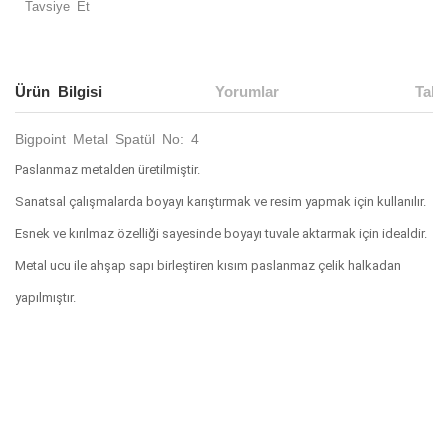
Tavsiye Et
Ürün Bilgisi
Yorumlar
Taks
Bigpoint Metal Spatül No: 4
Paslanmaz metalden üretilmiştir.
Sanatsal çalışmalarda boyayı karıştırmak ve resim yapmak için kullanılır.
Esnek ve kırılmaz özelliği sayesinde boyayı tuvale aktarmak için idealdir.
Metal ucu ile ahşap sapı birleştiren kısım paslanmaz çelik halkadan
yapılmıştır.
Bu ürünün fiyat bilgisi, resim, ürün açıklamalarında ve diğer
konularda yetersiz gördüğünüz noktaları öneri formunu
Bu ürüne ilk yorumu siz yapın!
kullanarak tarafımıza iletebilirsiniz.
Görüş ve önerileriniz için teşekkür ederiz.
Yorum Yaz