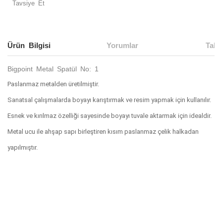
Tavsiye Et
Ürün Bilgisi
Yorumlar
Taks
Bigpoint Metal Spatül No: 1
Paslanmaz metalden üretilmiştir.
Sanatsal çalışmalarda boyayı karıştırmak ve resim yapmak için kullanılır.
Esnek ve kırılmaz özelliği sayesinde boyayı tuvale aktarmak için idealdir.
Metal ucu ile ahşap sapı birleştiren kısım paslanmaz çelik halkadan
yapılmıştır.
Bu ürünün fiyat bilgisi, resim, ürün açıklamalarında ve diğer
konularda yetersiz gördüğünüz noktaları öneri formunu
Bu ürüne ilk yorumu siz yapın!
kullanarak tarafımıza iletebilirsiniz.
Görüş ve önerileriniz için teşekkür ederiz.
Yorum Yaz