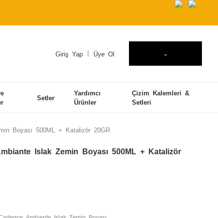
Giriş Yap
Üye Ol
-
ve
Yardımcı
Çizim Kalemleri &
Setler
er
Ürünler
Setleri
emin Boyası 500ML + Katalizör 20GR
Ambiante Islak Zemin Boyası 500ML + Katalizör
Cadence Ambiente Islak Zemin Boyası