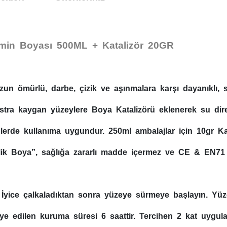
emin Boyası 500ML + Katalizör 20GR
zun ömürlü, darbe, çizik ve aşınmalara karşı dayanıklı
stra kaygan yüzeylere Boya Katalizörü eklenerek su direnc
rde kullanıma uygundur. 250ml ambalajlar için 10gr Katal
krilik Boya”, sağlığa zararlı madde içermez ve CE & EN7
İyice çalkaladıktan sonra yüzeye sürmeye başlayın. Yüzey
e edilen kuruma süresi 6 saattir. Tercihen 2 kat uygulay