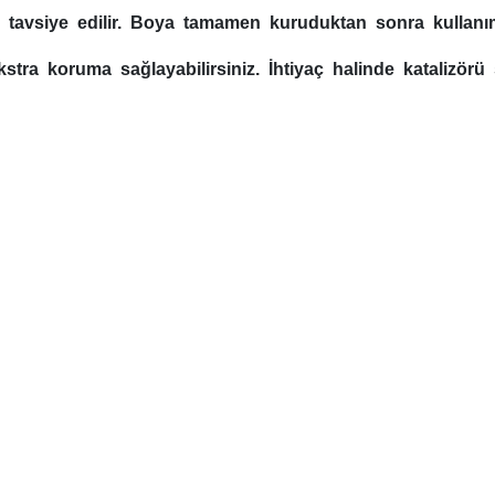
ız tavsiye edilir. Boya tamamen kuruduktan sonra kullanı
stra koruma sağlayabilirsiniz. İhtiyaç halinde katalizörü 
arda yetersiz gördüğünüz noktaları öneri formunu kullanarak tarafımıza ilet
Bu ürüne ilk yorumu siz yapın!
Yorum Yaz