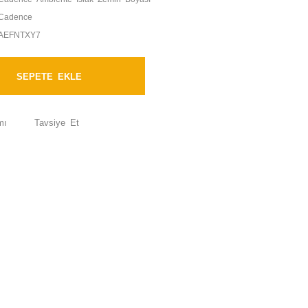
Cadence
AEFNTXY7
SEPETE EKLE
mı
Tavsiye Et