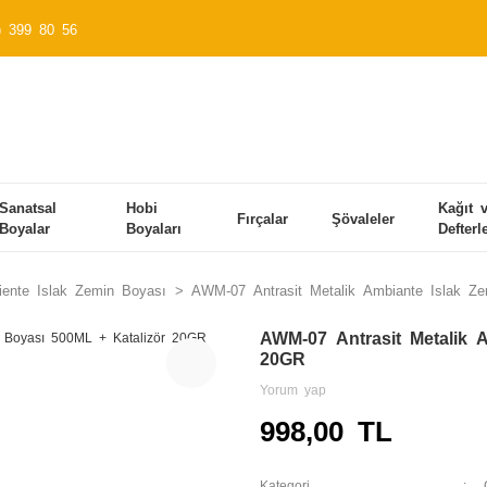
) 399 80 56
Sanatsal
Hobi
Kağıt 
Fırçalar
Şövaleler
Boyalar
Boyaları
Defterl
ente Islak Zemin Boyası
AWM-07 Antrasit Metalik Ambiante Islak Z
AWM-07 Antrasit Metalik 
20GR
Yorum yap
998,00 TL
Kategori