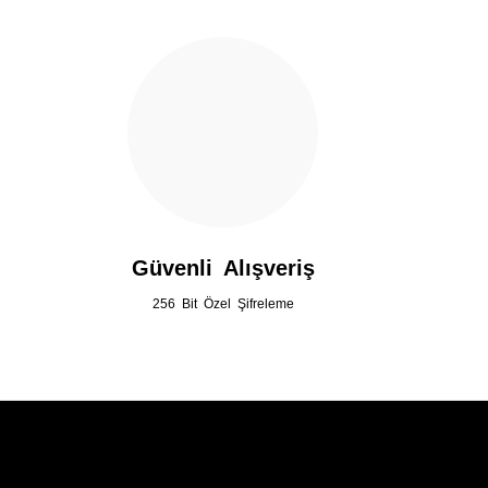
Ürün fiyatı diğer sitelerden daha pahalı.
Bu ürüne benzer farklı alternatifler olmalı.
Güvenli Alışveriş
256 Bit Özel Şifreleme