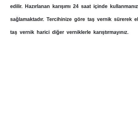
edilir. Hazırlanan karışımı 24 saat içinde kullanman
sağlamaktadır. Tercihinize göre taş vernik sürerek ek
taş vernik harici diğer verniklerle karıştırmayınız.
Bu ürünün fiyat bilgisi, resim, ürün açıklamalarında ve diğer konul
Görüş ve önerileriniz için teşekkür ederiz.
Ürün resmi kalitesiz, bozuk veya görüntülenemiyor.
Ürün açıklamasında eksik bilgiler bulunuyor.
Ürün bilgilerinde hatalar bulunuyor.