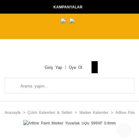
KAMPANYALAR
Giriş Yap
Üye Ol
Anasayfa
Çizim Kalemleri & Setleri
Marker Kalemler
Artline Pain