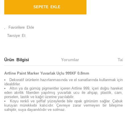
SEPETE EKLE
Tavsiye Et
Ürün Bilgisi
Yorumlar
Taks
Artline Paint Marker Yuvarlak Uçlu 999XF 0.8mm
Dekoratif ürünlerin hazırlanmasında ve el sanatlarında kullanmak için
idealdirler.
Altın ya da gümüş pigmentler içeren Artline 999, içeri doğru hareket
eden akrilik fiberden yapılmış yuvarlak ucu ile ahşap, plastik, cam,
porselen, lastik ve kağıt üzerine yazılabilir.
Koyu renkli ve şeffaf yüzeylerde bile opak görünüm sağlar. Çabuk
kuruyan mürekkebi kalıcıdır. Çevreye zarar vermeyen bir bileşime
sahiptir, suya dayanıklıdır ve solmaz.
Bu ürünün fiyat bilgisi, resim, ürün açıklamalarında ve diğer