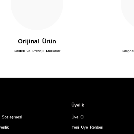
Gönder
Orijinal Ürün
Kaliteli ve Prestijli Markalar
Kargos
Üyelik
ş Sözleşmesi
Üye Ol
venlik
Yeni Üye Rehberi