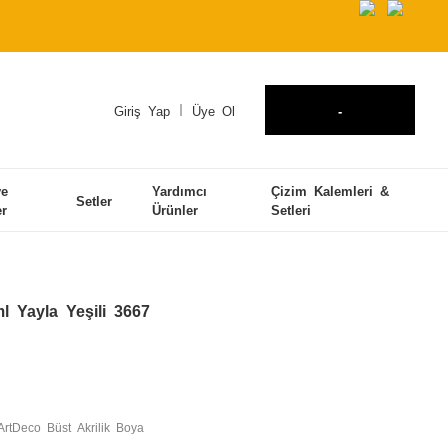
Giriş Yap
Üye Ol
-
ve
Yardımcı
Çizim Kalemleri &
Setler
er
Ürünler
Setleri
l Yayla Yeşili 3667
ArtDeco Büst Akrilik Boya