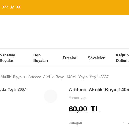
) 399 80 56
Sanatsal
Hobi
Kağıt 
Fırçalar
Şövaleler
Boyalar
Boyaları
Defterl
Akrilik Boya
Artdeco Akrilik Boya 140ml Yayla Yeşili 3667
Artdeco Akrilik Boya 140m
Yorum yap
60,00 TL
Kategori