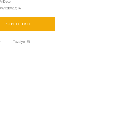
ArtDeco
KWY2BW1QTA
SEPETE EKLE
mı
Tavsiye Et