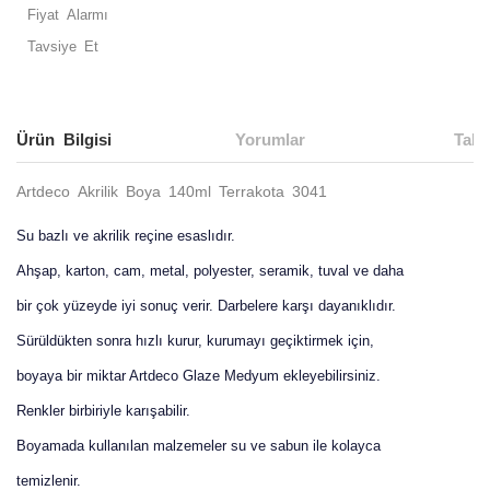
Fiyat Alarmı
Tavsiye Et
Ürün Bilgisi
Yorumlar
Taks
Artdeco Akrilik Boya 140ml Terrakota 3041
Su bazlı ve akrilik reçine esaslıdır.
Ahşap, karton, cam, metal, polyester, seramik, tuval ve daha
bir çok yüzeyde iyi sonuç verir. Darbelere karşı dayanıklıdır.
Sürüldükten sonra hızlı kurur, kurumayı geçiktirmek için,
boyaya bir miktar Artdeco Glaze Medyum ekleyebilirsiniz.
Renkler birbiriyle karışabilir.
Boyamada kullanılan malzemeler su ve sabun ile kolayca
temizlenir.