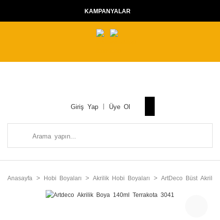
KAMPANYALAR
Giriş Yap
Üye Ol
Anasayfa
Hobi Boyaları
Akrilik Hobi Boyaları
ArtDeco Büst Akrilik