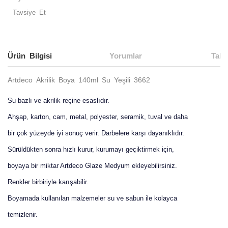
Tavsiye Et
Ürün Bilgisi
Yorumlar
Taks
Artdeco Akrilik Boya 140ml Su Yeşili 3662
Su bazlı ve akrilik reçine esaslıdır.
Ahşap, karton, cam, metal, polyester, seramik, tuval ve daha
bir çok yüzeyde iyi sonuç verir. Darbelere karşı dayanıklıdır.
Sürüldükten sonra hızlı kurur, kurumayı geçiktirmek için,
boyaya bir miktar Artdeco Glaze Medyum ekleyebilirsiniz.
Renkler birbiriyle karışabilir.
Boyamada kullanılan malzemeler su ve sabun ile kolayca
temizlenir.