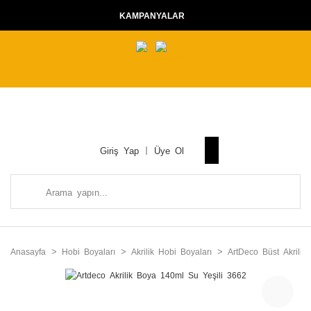
KAMPANYALAR
Giriş Yap
Üye Ol
Anasayfa
Hobi Boyaları
Akrilik Hobi Boyaları
ArtDeco Büst Akrilik