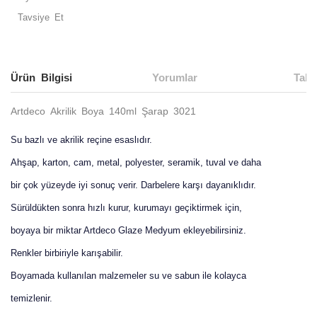
Tavsiye Et
Ürün Bilgisi
Yorumlar
Taks
Artdeco Akrilik Boya 140ml Şarap 3021
Su bazlı ve akrilik reçine esaslıdır.
Ahşap, karton, cam, metal, polyester, seramik, tuval ve daha
bir çok yüzeyde iyi sonuç verir. Darbelere karşı dayanıklıdır.
Sürüldükten sonra hızlı kurur, kurumayı geçiktirmek için,
boyaya bir miktar Artdeco Glaze Medyum ekleyebilirsiniz.
Renkler birbiriyle karışabilir.
Boyamada kullanılan malzemeler su ve sabun ile kolayca
temizlenir.