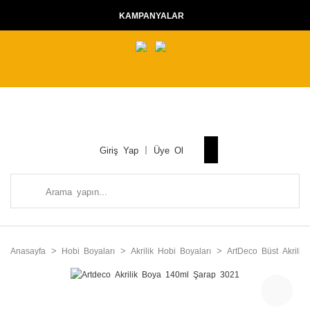
KAMPANYALAR
Giriş Yap
Üye Ol
Anasayfa
Hobi Boyaları
Akrilik Hobi Boyaları
ArtDeco Büst Akrilik