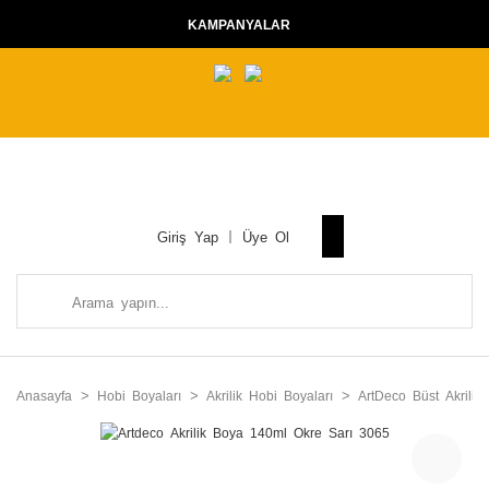
KAMPANYALAR
Giriş Yap
Üye Ol
Anasayfa
Hobi Boyaları
Akrilik Hobi Boyaları
ArtDeco Büst Akrilik