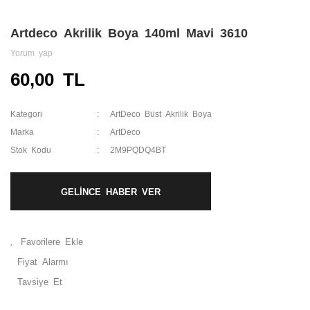
Artdeco Akrilik Boya 140ml Mavi 3610
Yorum yap
60,00 TL
Kategori
ArtDeco Büst Akrilik Boya
Marka
ArtDeco
Stok Kodu
2M9PQDQ4BT
GELİNCE HABER VER
Fiyat Alarmı
Tavsiye Et