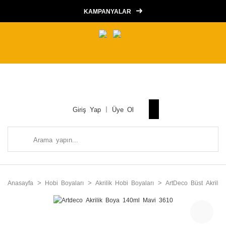
KAMPANYALAR
Giriş Yap
Üye Ol
Anasayfa
Hobi Boyaları
Akrilik Hobi Boyaları
ArtDeco Büst Akrilik