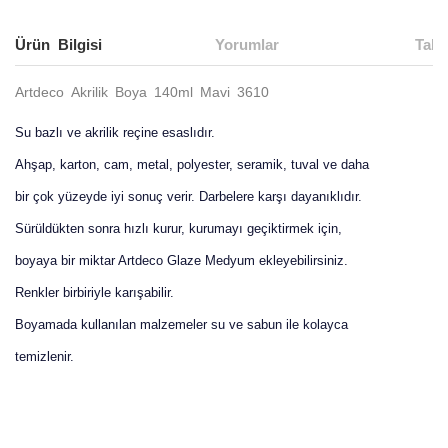
Ürün Bilgisi
Yorumlar
Taks
Artdeco Akrilik Boya 140ml Mavi 3610
Su bazlı ve akrilik reçine esaslıdır.
Ahşap, karton, cam, metal, polyester, seramik, tuval ve daha
bir çok yüzeyde iyi sonuç verir. Darbelere karşı dayanıklıdır.
Sürüldükten sonra hızlı kurur, kurumayı geçiktirmek için,
boyaya bir miktar Artdeco Glaze Medyum ekleyebilirsiniz.
Renkler birbiriyle karışabilir.
Boyamada kullanılan malzemeler su ve sabun ile kolayca
temizlenir.
Bu ürünün fiyat bilgisi, resim, ürün açıklamalarında ve diğer