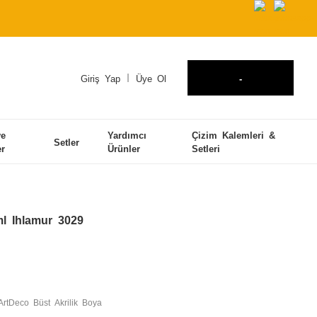
Giriş Yap
Üye Ol
-
ve
Yardımcı
Çizim Kalemleri &
Setler
er
Ürünler
Setleri
ml Ihlamur 3029
ArtDeco Büst Akrilik Boya