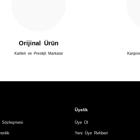
Gönder
Orijinal Ürün
Kaliteli ve Prestijli Markalar
Kargos
Üyelik
ş Sözleşmesi
Üye Ol
venlik
Yeni Üye Rehberi