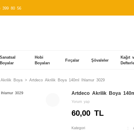
) 399 80 56
Sanatsal
Hobi
Kağıt 
Fırçalar
Şövaleler
Boyalar
Boyaları
Defterl
Akrilik Boya
Artdeco Akrilik Boya 140ml Ihlamur 3029
Artdeco Akrilik Boya 140
Yorum yap
60,00 TL
Kategori