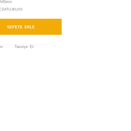
ArtDeco
CDATUJKUXS
SEPETE EKLE
mı
Tavsiye Et