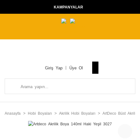
KAMPANYALAR
Giriş Yap
Üye Ol
Anasayfa
Hobi Boyaları
Akrilik Hobi Boyaları
ArtDeco Büst Akrilik