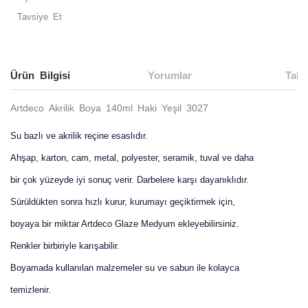
Tavsiye Et
Ürün Bilgisi
Yorumlar
Taks
Artdeco Akrilik Boya 140ml Haki Yeşil 3027
Su bazlı ve akrilik reçine esaslıdır.
Ahşap, karton, cam, metal, polyester, seramik, tuval ve daha
bir çok yüzeyde iyi sonuç verir. Darbelere karşı dayanıklıdır.
Sürüldükten sonra hızlı kurur, kurumayı geçiktirmek için,
boyaya bir miktar Artdeco Glaze Medyum ekleyebilirsiniz.
Renkler birbiriyle karışabilir.
Boyamada kullanılan malzemeler su ve sabun ile kolayca
temizlenir.