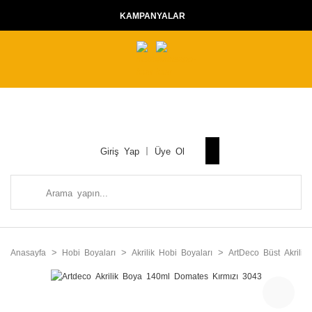
KAMPANYALAR
Giriş Yap
Üye Ol
Anasayfa
Hobi Boyaları
Akrilik Hobi Boyaları
ArtDeco Büst Akrilik