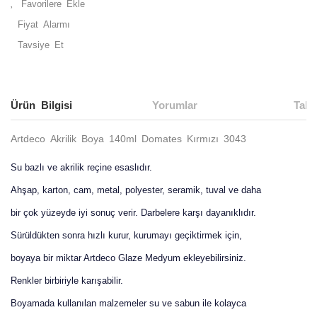
Fiyat Alarmı
Tavsiye Et
Ürün Bilgisi
Yorumlar
Taks
Artdeco Akrilik Boya 140ml Domates Kırmızı 3043
Su bazlı ve akrilik reçine esaslıdır.
Ahşap, karton, cam, metal, polyester, seramik, tuval ve daha
bir çok yüzeyde iyi sonuç verir. Darbelere karşı dayanıklıdır.
Sürüldükten sonra hızlı kurur, kurumayı geçiktirmek için,
boyaya bir miktar Artdeco Glaze Medyum ekleyebilirsiniz.
Renkler birbiriyle karışabilir.
Boyamada kullanılan malzemeler su ve sabun ile kolayca