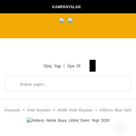
KAMPANYALAR
Giriş Yap
Üye Ol
Anasayfa
Hobi Boyaları
Akrilik Hobi Boyaları
ArtDeco Büst Akrilik