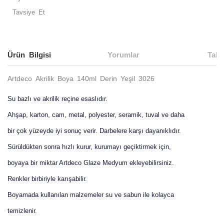
Tavsiye Et
Ürün Bilgisi
Yorumlar
Taks
Artdeco Akrilik Boya 140ml Derin Yeşil 3026
Su bazlı ve akrilik reçine esaslıdır.
Ahşap, karton, cam, metal, polyester, seramik, tuval ve daha
bir çok yüzeyde iyi sonuç verir. Darbelere karşı dayanıklıdır.
Sürüldükten sonra hızlı kurur, kurumayı geçiktirmek için,
boyaya bir miktar Artdeco Glaze Medyum ekleyebilirsiniz.
Renkler birbiriyle karışabilir.
Boyamada kullanılan malzemeler su ve sabun ile kolayca
temizlenir.