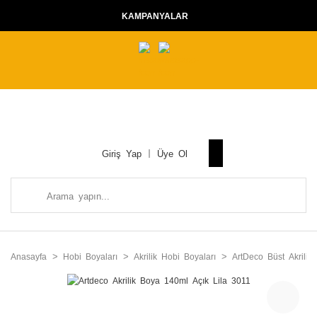
KAMPANYALAR
Giriş Yap
Üye Ol
Anasayfa
Hobi Boyaları
Akrilik Hobi Boyaları
ArtDeco Büst Akrilik