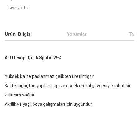
Tavsiye Et
Ürün Bilgisi
Yorumlar
Taks
Art Design Çelik Spatül W-4
Yüksek kalite paslanmaz çelikten üretilmiştir.
Kaliteli ağaçtan yapılan sapı ve esnek metal gövdesiyle rahat bir
kullanım sağlar.
Akrilik ve yağlı boya çalışmaları için uygundur.
Bu ürünün fiyat bilgisi, resim, ürün açıklamalarında ve diğer
konularda yetersiz gördüğünüz noktaları öneri formunu
Bu ürüne ilk yorumu siz yapın!
kullanarak tarafımıza iletebilirsiniz.