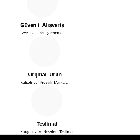
Ürün açıklamasında eksik bilgiler bulunuyor.
Güvenli Alışveriş
Ürün bilgilerinde hatalar bulunuyor.
256 Bit Özel Şifreleme
Ürün fiyatı diğer sitelerden daha pahalı.
Bu ürüne benzer farklı alternatifler olmalı.
Orijinal Ürün
Kaliteli ve Prestijli Markalar
Gönder
Teslimat
Kargosuz Merkezden Teslimat