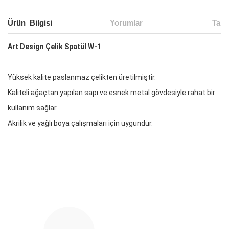
Ürün Bilgisi
Yorumlar
Taks
Art Design Çelik Spatül W-1
Yüksek kalite paslanmaz çelikten üretilmiştir.
Kaliteli ağaçtan yapılan sapı ve esnek metal gövdesiyle rahat bir
kullanım sağlar.
Akrilik ve yağlı boya çalışmaları için uygundur.
Bu ürünün fiyat bilgisi, resim, ürün açıklamalarında ve diğer
konularda yetersiz gördüğünüz noktaları öneri formunu
Bu ürüne ilk yorumu siz yapın!
kullanarak tarafımıza iletebilirsiniz.
Görüş ve önerileriniz için teşekkür ederiz.
Yorum Yaz
Ürün resmi kalitesiz, bozuk veya görüntülenemiyor.