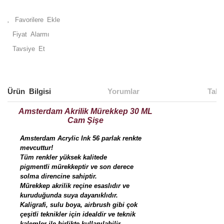
Fiyat Alarmı
Tavsiye Et
Ürün Bilgisi
Yorumlar
Taks
Amsterdam Akrilik Mürekkep 30 ML
Cam Şişe
Amsterdam Acrylic Ink 56 parlak renkte
mevcuttur!
Tüm renkler yüksek kalitede
pigmentli mürekkeptir ve son derece
solma direncine sahiptir.
Mürekkep akrilik reçine esaslıdır ve
kuruduğunda suya dayanıklıdır.
Kaligrafi, sulu boya, airbrush gibi çok
çeşitli teknikler için idealdir ve teknik
kalemler ile birlikte kullanılabilir.