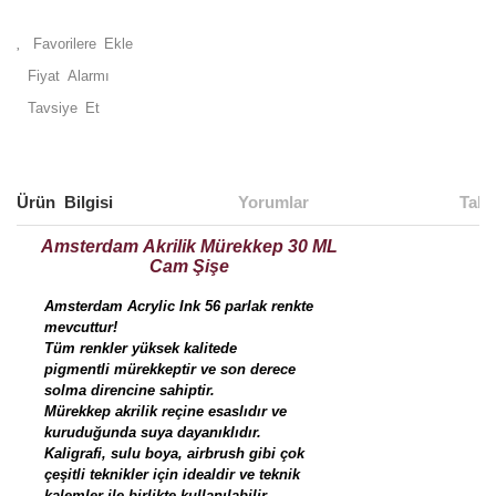
Fiyat Alarmı
Tavsiye Et
Ürün Bilgisi
Yorumlar
Taks
Amsterdam Akrilik Mürekkep 30 ML
Cam Şişe
Amsterdam Acrylic Ink 56 parlak renkte
mevcuttur!
Tüm renkler yüksek kalitede
pigmentli mürekkeptir ve son derece
solma direncine sahiptir.
Mürekkep akrilik reçine esaslıdır ve
kuruduğunda suya dayanıklıdır.
Kaligrafi, sulu boya, airbrush gibi çok
çeşitli teknikler için idealdir ve teknik
kalemler ile birlikte kullanılabilir.