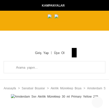
KAMPANYALAR
Giriş Yap
Üye Ol
Anasayfa
Sanatsal Boyalar
Akrilik Mürekkep Boya
Amsterdam Sıvı