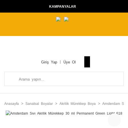
KAMPANYALAR
Giriş Yap
Üye Ol
Anasayfa
Sanatsal Boyalar
Akrilik Mürekkep Boya
Amsterdam Sıvı