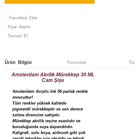
Fiyat Alarmı
Tavsiye Et
Ürün Bilgisi
Yorumlar
Taks
Amsterdam Akrilik Mürekkep 30 ML
Cam Şişe
Amsterdam Acrylic Ink 56 parlak renkte
mevcuttur!
Tüm renkler yüksek kalitede
pigmentli mürekkeptir ve son derece
solma direncine sahiptir.
Mürekkep akrilik reçine esaslıdır ve
kuruduğunda suya dayanıklıdır.
Kaligrafi, sulu boya, airbrush gibi çok
çeşitli teknikler için idealdir ve teknik