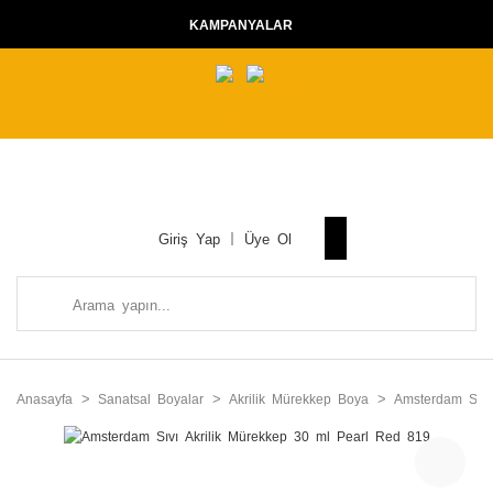
KAMPANYALAR
Giriş Yap
Üye Ol
Anasayfa
Sanatsal Boyalar
Akrilik Mürekkep Boya
Amsterdam Sıvı