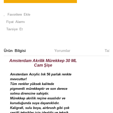
Fiyat Alarmı
Tavsiye Et
Ürün Bilgisi
Yorumlar
Taks
Amsterdam Akrilik Mürekkep 30 ML
Cam Şişe
Amsterdam Acrylic Ink 56 parlak renkte
mevcuttur!
Tüm renkler yüksek kalitede
pigmentli mürekkeptir ve son derece
solma direncine sahiptir.
Mürekkep akrilik reçine esaslıdır ve
kuruduğunda suya dayanıklıdır.
Kaligrafi, sulu boya, airbrush gibi çok
çeşitli teknikler için idealdir ve teknik