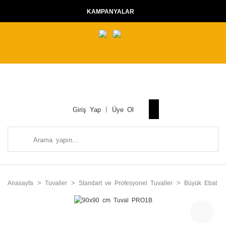
KAMPANYALAR
Giriş Yap
Üye Ol
Anasayfa
Tuvaller
Standart ve Profesyonel Tuvaller
Büyük Ebat Tu