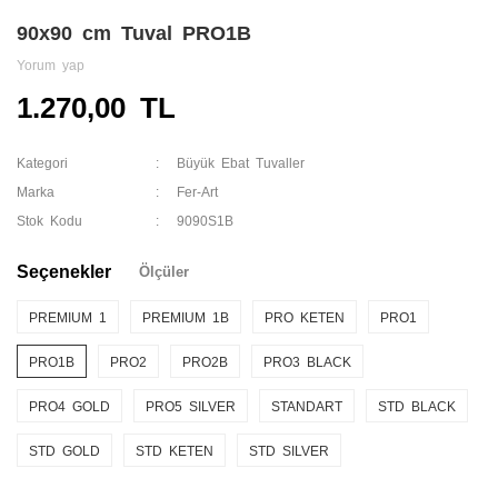
90x90 cm Tuval PRO1B
Yorum yap
1.270,00 TL
Kategori
Büyük Ebat Tuvaller
Marka
Fer-Art
Stok Kodu
9090S1B
Seçenekler
Ölçüler
PREMIUM 1
PREMIUM 1B
PRO KETEN
PRO1
PRO1B
PRO2
PRO2B
PRO3 BLACK
PRO4 GOLD
PRO5 SILVER
STANDART
STD BLACK
STD GOLD
STD KETEN
STD SILVER