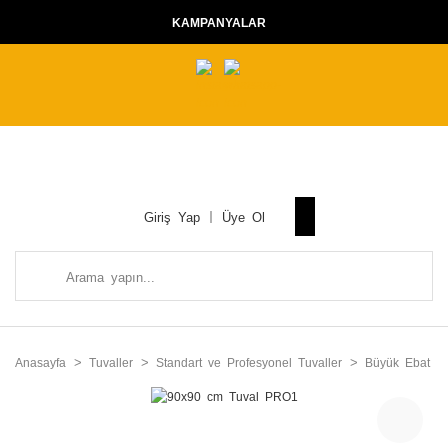
KAMPANYALAR
Giriş Yap
Üye Ol
Anasayfa
Tuvaller
Standart ve Profesyonel Tuvaller
Büyük Ebat Tu