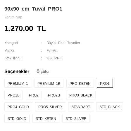
90x90 cm Tuval PRO1
Yorum yap
1.270,00 TL
Kategori
Büyük Ebat Tuvaller
Marka
Fer-Art
Stok Kodu
9090PRO
Seçenekler
Ölçüler
PREMIUM 1
PREMIUM 1B
PRO KETEN
PRO1
PRO1B
PRO2
PRO2B
PRO3 BLACK
PRO4 GOLD
PRO5 SILVER
STANDART
STD BLACK
STD GOLD
STD KETEN
STD SILVER