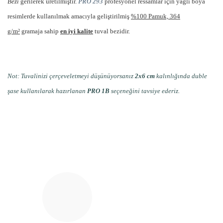
Bezi
gerilerek üretilmiştir.
PRO 293
profesyonel ressamlar için yağlı boya
resimlerde kullanılmak amacıyla geliştirilmiş
%100 Pamuk, 364
g/m²
gramaja sahip
en iyi kalite
tuval bezidir.
Not: Tuvalinizi çerçeveletmeyi düşünüyorsanız
2x6 cm
kalınlığında duble
şase kullanılarak hazırlanan
PRO 1B
seçeneğini tavsiye ederiz.
Bu ürünün fiyat bilgisi, resim, ürün açıklamalarında ve diğer
konularda yetersiz gördüğünüz noktaları öneri formunu
Bu ürüne ilk yorumu siz yapın!
kullanarak tarafımıza iletebilirsiniz.
Görüş ve önerileriniz için teşekkür ederiz.
Yorum Yaz
Ürün resmi kalitesiz, bozuk veya görüntülenemiyor.
Ürün açıklamasında eksik bilgiler bulunuyor.