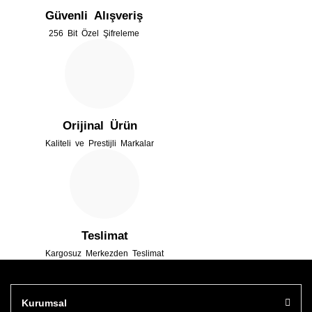
Güvenli Alışveriş
Ürün bilgilerinde hatalar bulunuyor.
256 Bit Özel Şifreleme
Ürün fiyatı diğer sitelerden daha pahalı.
Bu ürüne benzer farklı alternatifler olmalı.
Orijinal Ürün
Kaliteli ve Prestijli Markalar
Gönder
Teslimat
Kargosuz Merkezden Teslimat
Kurumsal