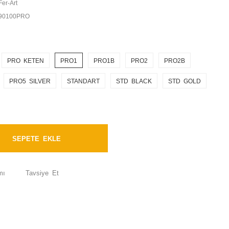
Fer-Art
90100PRO
PRO KETEN
PRO1
PRO1B
PRO2
PRO2B
PRO5 SILVER
STANDART
STD BLACK
STD GOLD
SEPETE EKLE
mı
Tavsiye Et