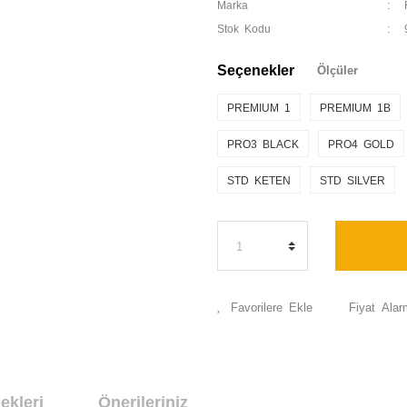
Marka
Stok Kodu
Seçenekler
Ölçüler
PREMIUM 1
PREMIUM 1B
PRO3 BLACK
PRO4 GOLD
STD KETEN
STD SILVER
Fiyat Alar
ekleri
Önerileriniz