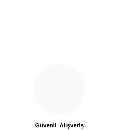
Ürün resmi kalitesiz, bozuk veya görüntülenemiyor.
Ürün açıklamasında eksik bilgiler bulunuyor.
Ürün bilgilerinde hatalar bulunuyor.
Ürün fiyatı diğer sitelerden daha pahalı.
Bu ürüne benzer farklı alternatifler olmalı.
Güvenli Alışveriş