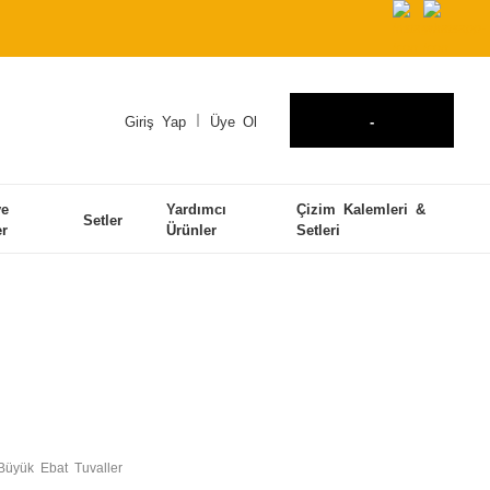
Giriş Yap
Üye Ol
-
ve
Yardımcı
Çizim Kalemleri &
Setler
er
Ürünler
Setleri
Büyük Ebat Tuvaller