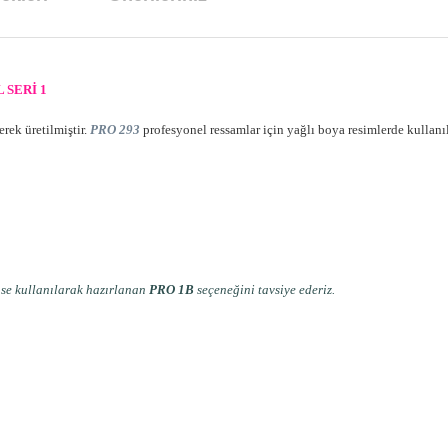
 SERİ 1
erek üretilmiştir.
PRO 293
profesyonel ressamlar için yağlı boya resimlerde kullanı
ase kullanılarak hazırlanan
PRO 1B
seçeneğini tavsiye ederiz.
arda yetersiz gördüğünüz noktaları öneri formunu kullanarak tarafımıza ilet
Bu ürüne ilk yorumu siz yapın!