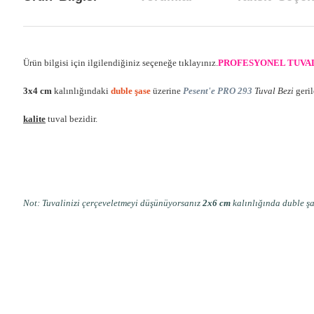
Ürün bilgisi için ilgilendiğiniz seçeneğe tıklayınız.
PROFESYONEL TUVAL
3x4 cm
kalınlığındaki
duble şase
üzerine
Pesent'e PRO 293
Tuval Bezi
geril
kalite
tuval bezidir.
Not: Tuvalinizi çerçeveletmeyi düşünüyorsanız
2x6 cm
kalınlığında duble ş
Bu ürünün fiyat bilgisi, resim, ürün açıklamalarında ve diğer konul
Görüş ve önerileriniz için teşekkür ederiz.