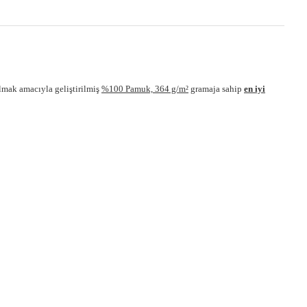
lmak amacıyla geliştirilmiş
%100 Pamuk, 364 g/m²
gramaja sahip
en iyi
ebilirsiniz.