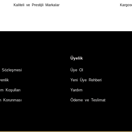
Kaliteli ve Prestijli Markalar
Kargos
Üyelik
ş Sözleşmesi
Üye Ol
venlik
Yeni Üye Rehberi
im Koşulları
Yardım
rin Korunması
Ödeme ve Teslimat