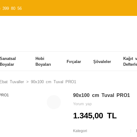
) 399 80 56
Sanatsal
Hobi
Kağıt 
Fırçalar
Şövaleler
Boyalar
Boyaları
Defterl
bat Tuvaller
90x100 cm Tuval PRO1
90x100 cm Tuval PRO1
Yorum yap
1.345,00 TL
Kategori