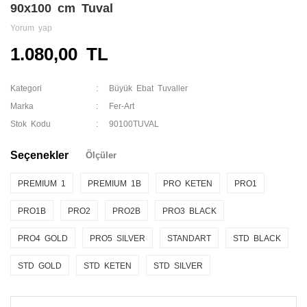
90x100 cm Tuval
Yorum yap
1.080,00 TL
Kategori
Büyük Ebat Tuvaller
Marka
Fer-Art
Stok Kodu
90100TUVAL
Seçenekler
Ölçüler
PREMIUM 1
PREMIUM 1B
PRO KETEN
PRO1
PRO1B
PRO2
PRO2B
PRO3 BLACK
PRO4 GOLD
PRO5 SILVER
STANDART
STD BLACK
STD GOLD
STD KETEN
STD SILVER