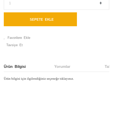
SEPETE EKLE
Tavsiye Et
Ürün Bilgisi
Yorumlar
Taks
Ürün bilgisi için ilgilendiğiniz seçeneğe tıklayınız.
Bu ürünün fiyat bilgisi, resim, ürün açıklamalarında ve diğer
konularda yetersiz gördüğünüz noktaları öneri formunu
Bu ürüne ilk yorumu siz yapın!
kullanarak tarafımıza iletebilirsiniz.