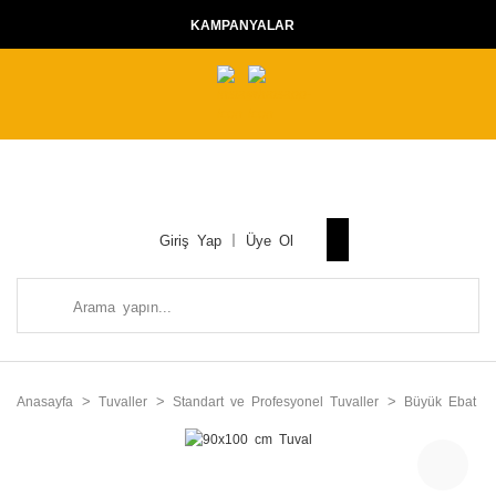
KAMPANYALAR
Giriş Yap
Üye Ol
Anasayfa
Tuvaller
Standart ve Profesyonel Tuvaller
Büyük Ebat Tu