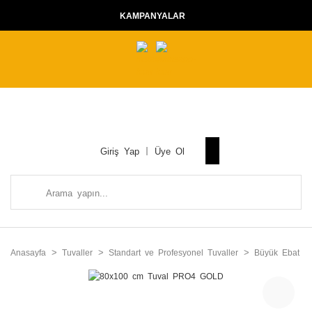
KAMPANYALAR
Giriş Yap
Üye Ol
Anasayfa
Tuvaller
Standart ve Profesyonel Tuvaller
Büyük Ebat Tu