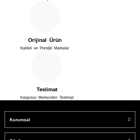
Ürün fiyatı diğer sitelerden daha pahalı.
Bu ürüne benzer farklı alternatifler olmalı.
Orijinal Ürün
Kaliteli ve Prestijli Markalar
Gönder
Teslimat
Kargosuz Merkezden Teslimat
Kurumsal