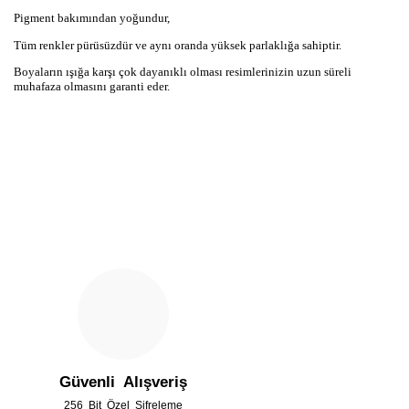
Pigment bakımından yoğundur,
Tüm renkler pürüsüzdür ve aynı oranda yüksek parlaklığa sahiptir.
Boyaların ışığa karşı çok dayanıklı olması resimlerinizin uzun süreli
muhafaza olmasını garanti eder.
Bu ürünün fiyat bilgisi, resim, ürün açıklamalarında ve diğer
konularda yetersiz gördüğünüz noktaları öneri formunu
Bu ürüne ilk yorumu siz yapın!
kullanarak tarafımıza iletebilirsiniz.
Görüş ve önerileriniz için teşekkür ederiz.
Yorum Yaz
Ürün resmi kalitesiz, bozuk veya görüntülenemiyor.
Ürün açıklamasında eksik bilgiler bulunuyor.
Güvenli Alışveriş
Ürün bilgilerinde hatalar bulunuyor.
256 Bit Özel Şifreleme