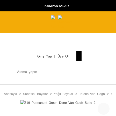
KAMPANYALAR
Giriş Yap
Üye Ol
Anasayfa
Sanatsal Boyalar
Yağlı Boyalar
Talens Van Gogh
61