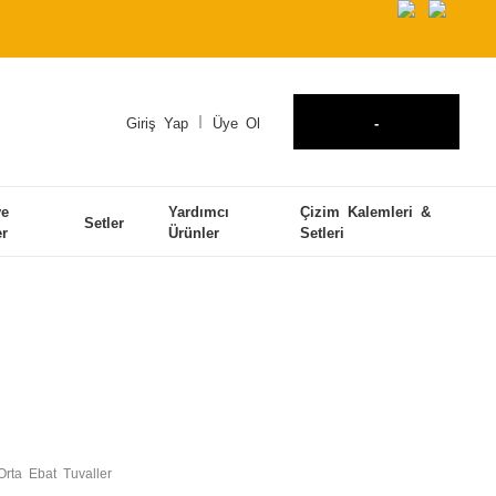
Giriş Yap
Üye Ol
-
ve
Yardımcı
Çizim Kalemleri &
Setler
er
Ürünler
Setleri
Orta Ebat Tuvaller