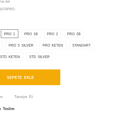
Fer-Art
6070PRO
PRO 1
PRO 1B
PRO 2
PRO 2B
PRO 5 SILVER
PRO KETEN
STANDART
STD KETEN
STD SILVER
SEPETE EKLE
mı
Tavsiye Et
n Teslim