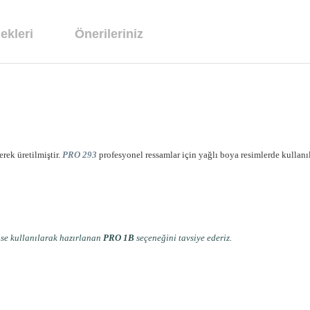
ekleri
Önerileriniz
erek üretilmiştir.
PRO 293
profesyonel ressamlar için yağlı boya resimlerde kullanı
ase kullanılarak hazırlanan
PRO 1B
seçeneğini tavsiye ederiz.
arda yetersiz gördüğünüz noktaları öneri formunu kullanarak tarafımıza ilet