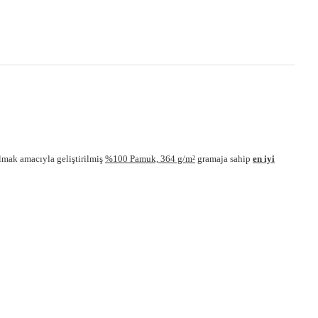
lmak amacıyla geliştirilmiş
%100 Pamuk, 364 g/m²
gramaja sahip
en iyi
ebilirsiniz.