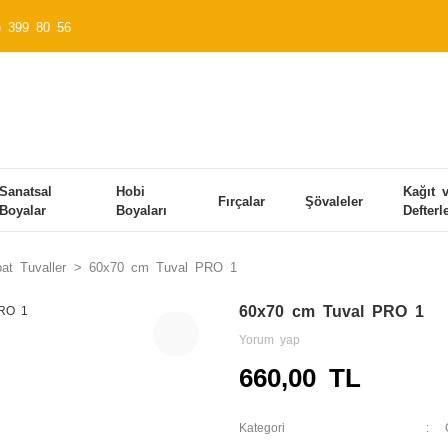
) 399 80 56
Sanatsal
Hobi
Kağıt 
Fırçalar
Şövaleler
Boyalar
Boyaları
Defterl
at Tuvaller
60x70 cm Tuval PRO 1
60x70 cm Tuval PRO 1
Yorum yap
660,00 TL
Kategori