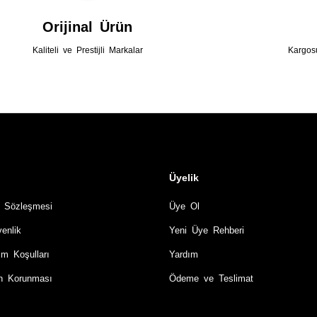
Gönder
Orijinal Ürün
Kaliteli ve Prestijli Markalar
Kargos
Üyelik
ş Sözleşmesi
Üye Ol
venlik
Yeni Üye Rehberi
im Koşulları
Yardım
rin Korunması
Ödeme ve Teslimat