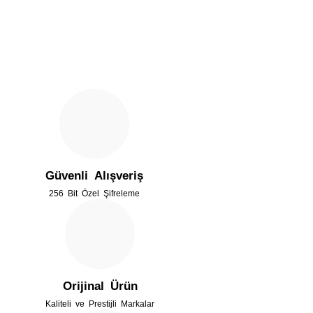
Bu ürünün fiyat bilgisi, resim, ürün açıklamalarında ve diğer
konularda yetersiz gördüğünüz noktaları öneri formunu
Bu ürüne ilk yorumu siz yapın!
kullanarak tarafımıza iletebilirsiniz.
Görüş ve önerileriniz için teşekkür ederiz.
Yorum Yaz
Ürün resmi kalitesiz, bozuk veya görüntülenemiyor.
Ürün açıklamasında eksik bilgiler bulunuyor.
Güvenli Alışveriş
Ürün bilgilerinde hatalar bulunuyor.
256 Bit Özel Şifreleme
Ürün fiyatı diğer sitelerden daha pahalı.
Bu ürüne benzer farklı alternatifler olmalı.
Orijinal Ürün
Kaliteli ve Prestijli Markalar