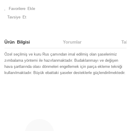
Tavsiye Et
Ürün Bilgisi
Yorumlar
Taks
Özel seçilmiş ve kuru Rus çamından imal edilmiş olan şaselerimiz
zımbalama yöntemi ile hazırlanmaktadır. Budaklanmayı ve değişen
hava şartlarında olası dönmeleri engellemek için parça ekleme tekniği
kullanılmaktadır. Büyük ebattaki şaseler desteklerle güçlendirilmektedir.
Bu ürünün fiyat bilgisi, resim, ürün açıklamalarında ve diğer
konularda yetersiz gördüğünüz noktaları öneri formunu
Bu ürüne ilk yorumu siz yapın!
kullanarak tarafımıza iletebilirsiniz.
Görüş ve önerileriniz için teşekkür ederiz.
Yorum Yaz