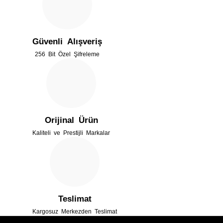
Ürün resmi kalitesiz, bozuk veya görüntülenemiyor.
Ürün açıklamasında eksik bilgiler bulunuyor.
Güvenli Alışveriş
Ürün bilgilerinde hatalar bulunuyor.
256 Bit Özel Şifreleme
Ürün fiyatı diğer sitelerden daha pahalı.
Bu ürüne benzer farklı alternatifler olmalı.
Orijinal Ürün
Kaliteli ve Prestijli Markalar
Gönder
Teslimat
Kargosuz Merkezden Teslimat