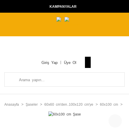
KAMPANYALAR
Giriş Yap
Üye Ol
Anasayfa
Şaseler
60x60 cm'den..100x120 cm'ye
60x100 cm
60