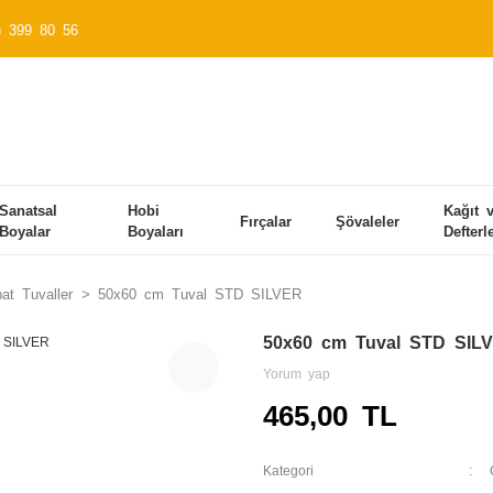
) 399 80 56
Sanatsal
Hobi
Kağıt 
Fırçalar
Şövaleler
Boyalar
Boyaları
Defterl
at Tuvaller
50x60 cm Tuval STD SILVER
50x60 cm Tuval STD SIL
Yorum yap
465,00 TL
Kategori