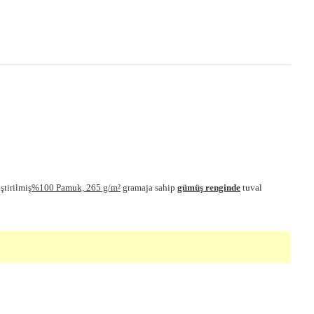
ştirilmiş
%100 Pamuk, 265 g/m²
gramaja sahip
gümüş renginde
tuval