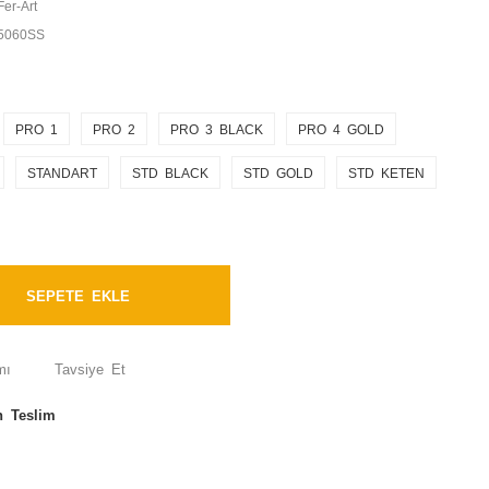
Fer-Art
5060SS
PRO 1
PRO 2
PRO 3 BLACK
PRO 4 GOLD
STANDART
STD BLACK
STD GOLD
STD KETEN
SEPETE EKLE
mı
Tavsiye Et
n Teslim