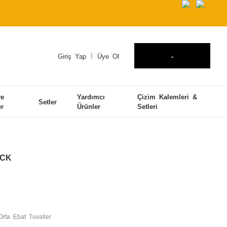
Giriş Yap
Üye Ol
-
ve
Yardımcı
Çizim Kalemleri &
Setler
er
Ürünler
Setleri
ACK
Orta Ebat Tuvaller