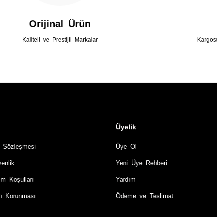
Gönder
Orijinal Ürün
Kaliteli ve Prestijli Markalar
Kargos
Üyelik
ş Sözleşmesi
Üye Ol
venlik
Yeni Üye Rehberi
im Koşulları
Yardım
rin Korunması
Ödeme ve Teslimat