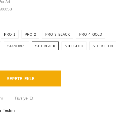
Fer-Art
5060SB
PRO 1
PRO 2
PRO 3 BLACK
PRO 4 GOLD
STANDART
STD BLACK
STD GOLD
STD KETEN
SEPETE EKLE
mı
Tavsiye Et
n Teslim