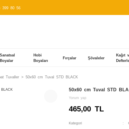
) 399 80 56
Sanatsal
Hobi
Kağıt 
Fırçalar
Şövaleler
Boyalar
Boyaları
Defterl
at Tuvaller
50x60 cm Tuval STD BLACK
50x60 cm Tuval STD BL
Yorum yap
465,00 TL
Kategori