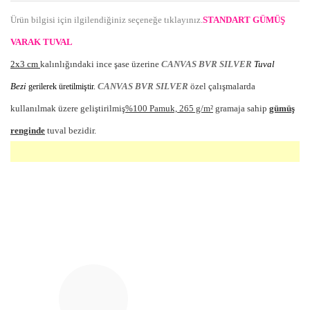
Ürün bilgisi için ilgilendiğiniz seçeneğe tıklayınız.
STANDART GÜMÜŞ
VARAK TUVAL
2x3 cm
kalınlığındaki ince şase üzerine
CANVAS BVR SILVER
Tuval
Bezi
CANVAS BVR SILVER
özel çalışmalarda
gerilerek üretilmiştir.
kullanılmak üzere geliştirilmiş
%100 Pamuk, 265 g/m²
gramaja sahip
gümüş
renginde
tuval bezidir.
Bu ürünün fiyat bilgisi, resim, ürün açıklamalarında ve diğer
konularda yetersiz gördüğünüz noktaları öneri formunu
Bu ürüne ilk yorumu siz yapın!
kullanarak tarafımıza iletebilirsiniz.
Görüş ve önerileriniz için teşekkür ederiz.
Yorum Yaz
Ürün resmi kalitesiz, bozuk veya görüntülenemiyor.