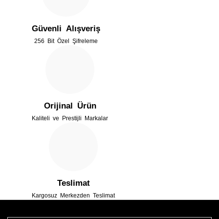
Ürün açıklamasında eksik bilgiler bulunuyor.
Güvenli Alışveriş
Ürün bilgilerinde hatalar bulunuyor.
256 Bit Özel Şifreleme
Ürün fiyatı diğer sitelerden daha pahalı.
Bu ürüne benzer farklı alternatifler olmalı.
Orijinal Ürün
Kaliteli ve Prestijli Markalar
Gönder
Teslimat
Kargosuz Merkezden Teslimat