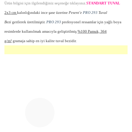
Ürün bilgisi için ilgilendiğiniz seçeneğe tıklayınız.
STANDART TUVAL
2x3 cm
kalınlığındaki ince şase üzerine
Pesent'e
PRO 293
Tuval
Bezi
gerilerek üretilmiştir.
PRO 293
profesyonel ressamlar için yağlı boya
resimlerde kullanılmak amacıyla geliştirilmiş
%100 Pamuk, 364
g/m²
gramaja sahip en iyi kalite tuval bezidir.
Bu ürünün fiyat bilgisi, resim, ürün açıklamalarında ve diğer
konularda yetersiz gördüğünüz noktaları öneri formunu
Bu ürüne ilk yorumu siz yapın!
kullanarak tarafımıza iletebilirsiniz.
Görüş ve önerileriniz için teşekkür ederiz.
Yorum Yaz
Ürün resmi kalitesiz, bozuk veya görüntülenemiyor.
Ürün açıklamasında eksik bilgiler bulunuyor.