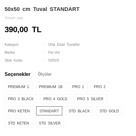
50x50 cm Tuval STANDART
Yorum yap
390,00 TL
Kategori
Orta Ebat Tuvaller
Marka
Fer-Art
Stok Kodu
5050S
Seçenekler
Ölçüler
PREMIUM 1
PREMIUM 1B
PRO 1
PRO 2
PRO 3 BLACK
PRO 4 GOLD
PRO 5 SILVER
PRO KETEN
STANDART
STD BLACK
STD GOLD
STD KETEN
STD SILVER