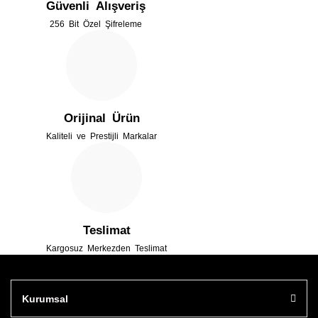
Güvenli Alışveriş
Ürün bilgilerinde hatalar bulunuyor.
256 Bit Özel Şifreleme
Ürün fiyatı diğer sitelerden daha pahalı.
Bu ürüne benzer farklı alternatifler olmalı.
Orijinal Ürün
Kaliteli ve Prestijli Markalar
Gönder
Teslimat
Kargosuz Merkezden Teslimat
Kurumsal