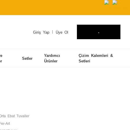
Giriş Yap
Üye Ol
-
ve
Yardımcı
Çizim Kalemleri &
Setler
er
Ürünler
Setleri
Orta Ebat Tuvaller
Fer-Art