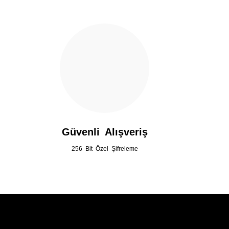
Ürün fiyatı diğer sitelerden daha pahalı.
Yorum Yaz
Bu ürüne benzer farklı alternatifler olmalı.
Güvenli Alışveriş
256 Bit Özel Şifreleme