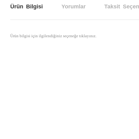
Ürün Bilgisi
Yorumlar
Taksit Seçen
Ürün bilgisi için ilgilendiğiniz seçeneğe tıklayınız.
Bu ürünün fiyat bilgisi, resim, ürün açıklamalarında ve diğer konul
Görüş ve önerileriniz için teşekkür ederiz.
Beklediğimden iyi
Ürün resmi kalitesiz, bozuk veya görüntülenemiyor.
3x4 şasi 5 adet tuval aldım Şasileri güzel görünüyor Bezler 
Ürün açıklamasında eksik bilgiler bulunuyor.
Kargo 1 günde geldi ambalaj çok iyiydi teşekkürler..
Ürün bilgilerinde hatalar bulunuyor.
mustafa öztaş | 01/05/2021