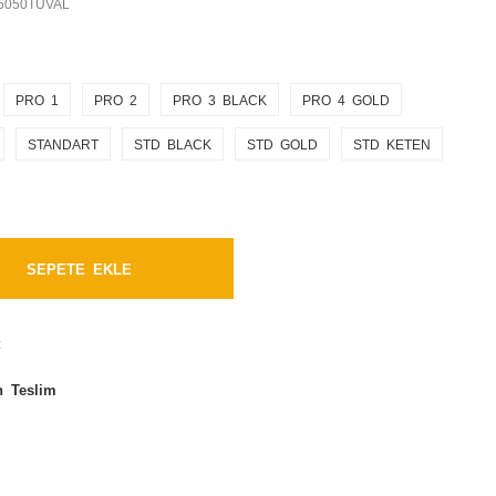
5050TUVAL
PRO 1
PRO 2
PRO 3 BLACK
PRO 4 GOLD
STANDART
STD BLACK
STD GOLD
STD KETEN
SEPETE EKLE
t
n Teslim