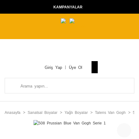
KAMPANYALAR
Giriş Yap
Üye Ol
Anasayfa
Sanatsal Boyalar
Yağlı Boyalar
Talens Van Gogh
508