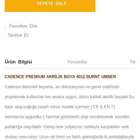
SEPETE EKLE
Tavsiye Et
Ürün Bilgisi
Yorumlar
Taks
CADENCE PREMIUM AKRİLİK BOYA 4012 BURNT UMBER
Cadence dekoratif boyama, ev dekorasyonu ve genel craft/hobi
projelerinde kullanılan her amaca uygun, üstün kaliteli akrilik boyadır.Su
bazlı olup,sağlığa zararlı toksit madde içermez ( CE & EN 71
normlarına uygundur ).Yarımat görünümlü olup verniklenerek istenilen
parlaklığa ulaşılabilir. Geniş renk yelpazesi, birbiriyle kanşabilen renk
skalası mevcuttur. Uzun raf ömrü ve farklı gramajlarda ki ambalajlarıyla