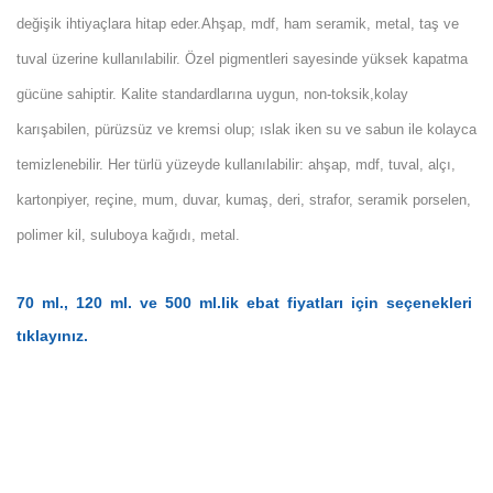
değişik ihtiyaçlara hitap eder.Ahşap, mdf, ham seramik, metal, taş ve
tuval üzerine kullanılabilir. Özel pigmentleri sayesinde yüksek kapatma
gücüne sahiptir. Kalite standardlarına uygun, non-toksik,kolay
karışabilen, pürüzsüz ve kremsi olup; ıslak iken su ve sabun ile kolayca
temizlenebilir. Her türlü yüzeyde kullanılabilir: ahşap, mdf, tuval, alçı,
kartonpiyer, reçine, mum, duvar, kumaş, deri, strafor, seramik porselen,
polimer kil, suluboya kağıdı, metal.
70 ml., 120 ml. ve 500 ml.lik ebat fiyatları için seçenekleri
tıklayınız.
Bu ürünün fiyat bilgisi, resim, ürün açıklamalarında ve diğer
konularda yetersiz gördüğünüz noktaları öneri formunu
Bu ürüne ilk yorumu siz yapın!
kullanarak tarafımıza iletebilirsiniz.
Görüş ve önerileriniz için teşekkür ederiz.