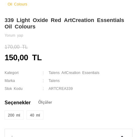
339 Light Oxide Red ArtCreation Essentials
Oil Colours
Yorum yap
170,00 TL
150,00 TL
Kategori
Talens ArtCreation Essentials
Marka
Talens
Stok Kodu
ARTCREA339
Seçenekler
Ölçüler
200 ml
40 ml