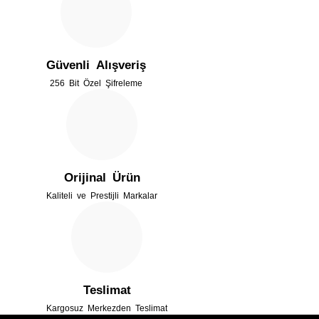
Ürün resmi kalitesiz, bozuk veya görüntülenemiyor.
Ürün açıklamasında eksik bilgiler bulunuyor.
Güvenli Alışveriş
Ürün bilgilerinde hatalar bulunuyor.
256 Bit Özel Şifreleme
Ürün fiyatı diğer sitelerden daha pahalı.
Bu ürüne benzer farklı alternatifler olmalı.
Orijinal Ürün
Kaliteli ve Prestijli Markalar
Gönder
Teslimat
Kargosuz Merkezden Teslimat