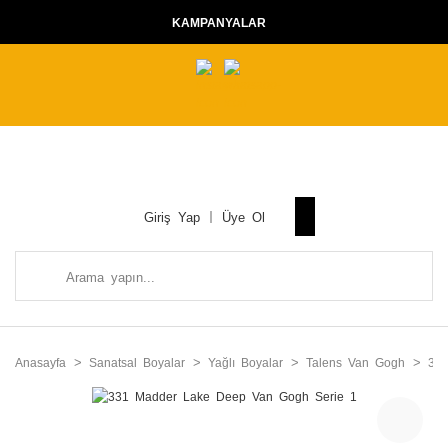
KAMPANYALAR
Giriş Yap
Üye Ol
Anasayfa
Sanatsal Boyalar
Yağlı Boyalar
Talens Van Gogh
33