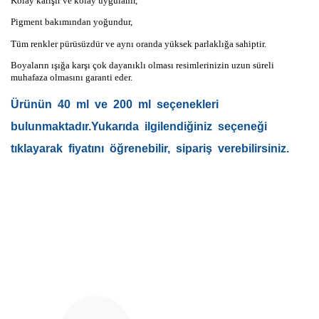
Kolay karışır ve kolay uygulanır,
Pigment bakımından yoğundur,
Tüm renkler pürüsüzdür ve aynı oranda yüksek parlaklığa sahiptir.
Boyaların ışığa karşı çok dayanıklı olması resimlerinizin uzun süreli
muhafaza olmasını garanti eder.
Ürünün 40 ml ve 200 ml seçenekleri
bulunmaktadır.Yukarıda ilgilendiğiniz seçeneği
tıklayarak fiyatını öğrenebilir, sipariş verebilirsiniz.
Bu ürünün fiyat bilgisi, resim, ürün açıklamalarında ve diğer
konularda yetersiz gördüğünüz noktaları öneri formunu
Bu ürüne ilk yorumu siz yapın!
kullanarak tarafımıza iletebilirsiniz.
Görüş ve önerileriniz için teşekkür ederiz.
Yorum Yaz