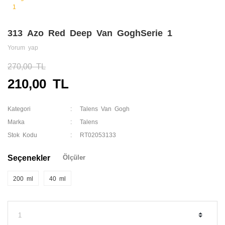
313 Azo Red Deep Van GoghSerie 1
Yorum yap
270,00 TL
210,00 TL
Kategori
Talens Van Gogh
Marka
Talens
Stok Kodu
RT02053133
Seçenekler
Ölçüler
200 ml
40 ml