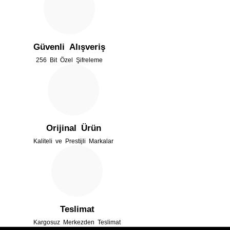
Ürün resmi kalitesiz, bozuk veya görüntülenemiyor.
Ürün açıklamasında eksik bilgiler bulunuyor.
Güvenli Alışveriş
Ürün bilgilerinde hatalar bulunuyor.
256 Bit Özel Şifreleme
Ürün fiyatı diğer sitelerden daha pahalı.
Bu ürüne benzer farklı alternatifler olmalı.
Orijinal Ürün
Kaliteli ve Prestijli Markalar
Gönder
Teslimat
Kargosuz Merkezden Teslimat