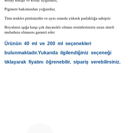
Kolay karışır ve kolay uygulanır,
Pigment bakımından yoğundur,
Tüm renkler pürüsüzdür ve aynı oranda yüksek parlaklığa sahiptir.
Boyaların ışığa karşı çok dayanıklı olması resimlerinizin uzun süreli
muhafaza olmasını garanti eder.
Ürünün 40 ml ve 200 ml seçenekleri
bulunmaktadır.Yukarıda ilgilendiğiniz seçeneği
tıklayarak fiyatını öğrenebilir, sipariş verebilirsiniz.
Bu ürünün fiyat bilgisi, resim, ürün açıklamalarında ve diğer
konularda yetersiz gördüğünüz noktaları öneri formunu
Bu ürüne ilk yorumu siz yapın!
kullanarak tarafımıza iletebilirsiniz.
Görüş ve önerileriniz için teşekkür ederiz.
Yorum Yaz