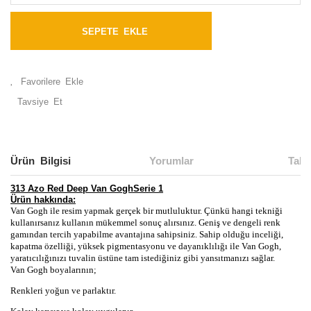
SEPETE EKLE
Tavsiye Et
Ürün Bilgisi
Yorumlar
Taks
313 Azo Red Deep Van GoghSerie 1
Ürün hakkında:
Van Gogh ile resim yapmak gerçek bir mutluluktur. Çünkü
hangi tekniği
kullanırsanız kullanın mükemmel sonuç alırsınız. Geniş ve dengeli renk
gamından tercih yapabilme avantajına sahipsiniz. Sahip olduğu inceliği,
kapatma özelliği, yüksek pigmentasyonu ve dayanıklılığı ile Van Gogh,
yaratıcılığınızı tuvalin üstüne tam istediğiniz gibi yansıtmanızı sağlar.
Van Gogh boyalarının;
Renkleri yoğun ve parlaktır.