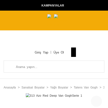
KAMPANYALAR
Giriş Yap
Üye Ol
Anasayfa
Sanatsal Boyalar
Yağlı Boyalar
Talens Van Gogh
31