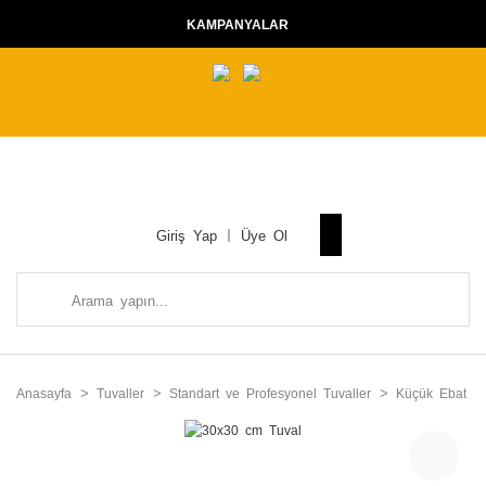
KAMPANYALAR
Giriş Yap
Üye Ol
Anasayfa
Tuvaller
Standart ve Profesyonel Tuvaller
Küçük Ebat Tu