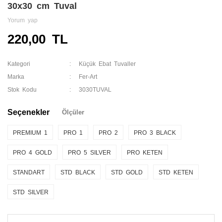
30x30 cm Tuval
Yorum yap
220,00 TL
Kategori
Küçük Ebat Tuvaller
Marka
Fer-Art
Stok Kodu
3030TUVAL
Seçenekler
Ölçüler
PREMIUM 1
PRO 1
PRO 2
PRO 3 BLACK
PRO 4 GOLD
PRO 5 SILVER
PRO KETEN
STANDART
STD BLACK
STD GOLD
STD KETEN
STD SILVER