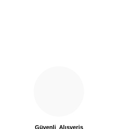
Ürün resmi kalitesiz, bozuk veya görüntülenemiyor.
Ürün açıklamasında eksik bilgiler bulunuyor.
Ürün bilgilerinde hatalar bulunuyor.
Ürün fiyatı diğer sitelerden daha pahalı.
Bu ürüne benzer farklı alternatifler olmalı.
Güvenli Alışveriş