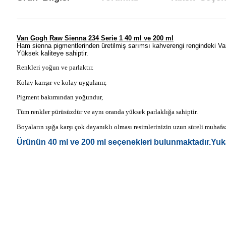
Van Gogh Raw Sienna 234 Serie 1 40 ml ve 200 ml
Ham sienna pigmentlerinden üretilmiş sarımsı kahverengi rengindeki 
Yüksek kaliteye sahiptir.
Renkleri yoğun ve parlaktır.
Kolay karışır ve kolay uygulanır,
Pigment bakımından yoğundur,
Tüm renkler pürüsüzdür ve aynı oranda yüksek parlaklığa sahiptir.
Boyaların ışığa karşı çok dayanıklı olması resimlerinizin uzun süreli muhafaz
Ürünün 40 ml ve 200 ml seçenekleri bulunmaktadır.Yukarıda
Bu ürünün fiyat bilgisi, resim, ürün açıklamalarında ve diğer konul
Görüş ve önerileriniz için teşekkür ederiz.