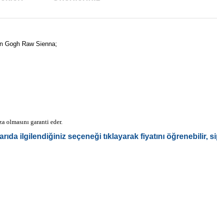
Van Gogh Raw Sienna;
a olmasını garanti eder.
 ilgilendiğiniz seçeneği tıklayarak fiyatını öğrenebilir, sip
arda yetersiz gördüğünüz noktaları öneri formunu kullanarak tarafımıza ilet
Bu ürüne ilk yorumu siz yapın!