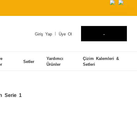
Giriş Yap
Üye Ol
-
ve
Yardımcı
Çizim Kalemleri &
Setler
er
Ürünler
Setleri
 Serie 1