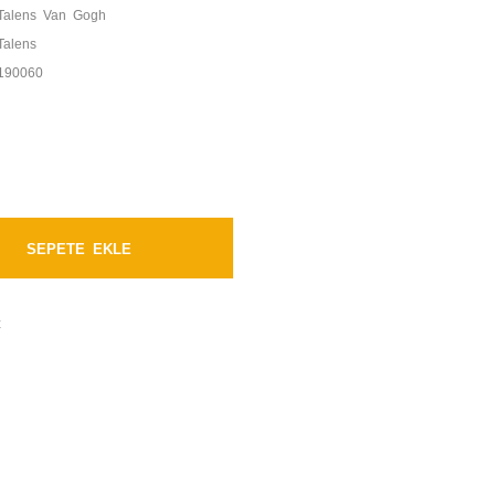
Talens Van Gogh
Talens
190060
SEPETE EKLE
t