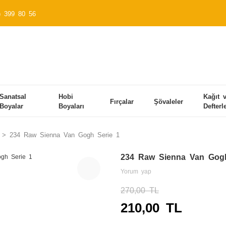
) 399 80 56
Sanatsal
Hobi
Kağıt 
Fırçalar
Şövaleler
Boyalar
Boyaları
Defterl
234 Raw Sienna Van Gogh Serie 1
234 Raw Sienna Van Gogh
Yorum yap
270,00 TL
210,00 TL